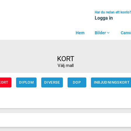
Har du redan ett konto
Logga in
Hem
Bilder
expand_more
Canv
KORT
Välj mall
KORT
DIPLOM
DIVERSE
DOP
INBJUDNINGSKORT