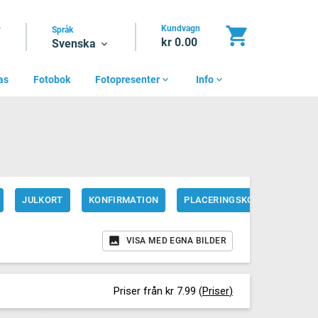
Kundvagn
shopping_cart
?
Språk
kr 0.00
Svenska
expand_more
as
Fotobok
Fotopresenter
expand_more
Info
expand_more
JULKORT
KONFIRMATION
PLACERINGSKORT
STUD
VISA MED EGNA BILDER
Priser från kr 7.99
(
Priser
)