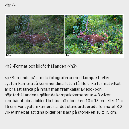
<hr />
<h3>Format och bildförhållanden</h3>
<p>Beroende på om du fotograferar med kompakt- eller
systemkamera så kommer dina foton få lite olika format vilket
är bra att tänka på innan man framkallar. Bredd- och
höjdförhållandena gällande kompaktkameror är 4:3 vilket
innebär att dina bilder blir bäst på storleken 10 x 13 cm eller 11 x
15 cm. För systemkameror är det standardiserade formatet 3:2
vilket innebär att dina bilder blir bäst på storleken 10 x 15 cm.
Använder du rätt storlekar för dina digitala bilder undviker du
konstig beskärning. Undantag gäller dock om du på egen hand