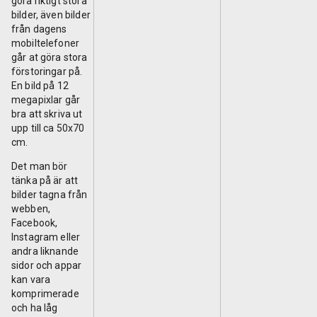
göra riktigt stora
bilder, även bilder
från dagens
mobiltelefoner
går at göra stora
förstoringar på.
En bild på 12
megapixlar går
bra att skriva ut
upp till ca 50x70
cm.
Det man bör
tänka på är att
bilder tagna från
webben,
Facebook,
Instagram eller
andra liknande
sidor och appar
kan vara
komprimerade
och ha låg