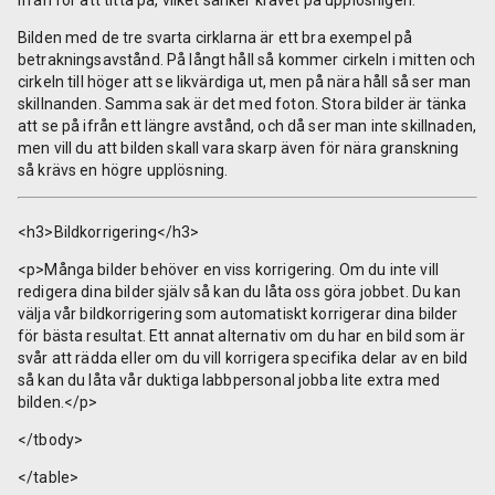
ifrån för att titta på, vilket sänker kravet på upplösnigen.
Bilden med de tre svarta cirklarna är ett bra exempel på
betrakningsavstånd. På långt håll så kommer cirkeln i mitten och
cirkeln till höger att se likvärdiga ut, men på nära håll så ser man
skillnanden. Samma sak är det med foton. Stora bilder är tänka
att se på ifrån ett längre avstånd, och då ser man inte skillnaden,
men vill du att bilden skall vara skarp även för nära granskning
så krävs en högre upplösning.
<h3>Bildkorrigering</h3>
<p>Många bilder behöver en viss korrigering. Om du inte vill
redigera dina bilder själv så kan du låta oss göra jobbet. Du kan
välja vår bildkorrigering som automatiskt korrigerar dina bilder
för bästa resultat. Ett annat alternativ om du har en bild som är
svår att rädda eller om du vill korrigera specifika delar av en bild
så kan du låta vår duktiga labbpersonal jobba lite extra med
bilden.</p>
</tbody>
</table>