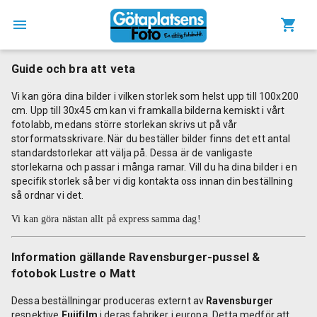
Guide och bra att veta
Vi kan göra dina bilder i vilken storlek som helst upp till 100x200
cm. Upp till 30x45 cm kan vi framkalla bilderna kemiskt i vårt
fotolabb, medans större storlekan skrivs ut på vår
storformatsskrivare. När du beställer bilder finns det ett antal
standardstorlekar att välja på. Dessa är de vanligaste
storlekarna och passar i många ramar. Vill du ha dina bilder i en
specifik storlek så ber vi dig kontakta oss innan din beställning
så ordnar vi det.
Vi kan göra nästan allt på express samma dag!
Information gällande Ravensburger-pussel &
fotobok Lustre o Matt
Dessa beställningar produceras externt av
Ravensburger
respektive
Fujifilm
i deras fabriker i europa. Detta medför att